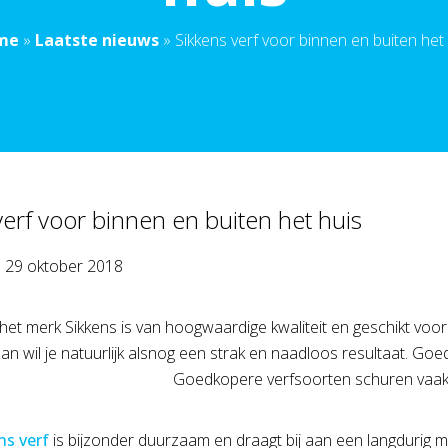
me
»
Laatste nieuws
»
Sikkens verf voor binnen en buiten het
verf voor binnen en buiten het huis
p
29 oktober 2018
het merk Sikkens is van hoogwaardige kwaliteit en geschikt voo
dan wil je natuurlijk alsnog een strak en naadloos resultaat. Goede
Goedkopere verfsoorten schuren vaak la
ns verf
is bijzonder duurzaam en draagt bij aan een langdurig mo