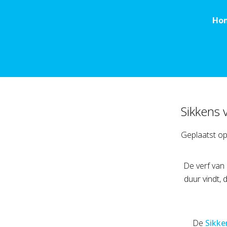
Ho
Sikkens 
Geplaatst o
De verf van 
duur vindt, 
De
Sikke