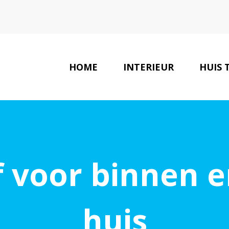
HOME
INTERIEUR
HUIS 
f voor binnen e
huis