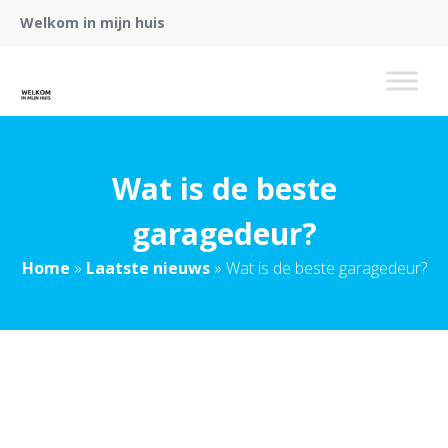
Welkom in mijn huis
Wat is de beste
garagedeur?
Home
»
Laatste nieuws
»
Wat is de beste garagedeur?