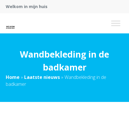
Welkom in mijn huis
Wandbekleding in de
badkamer
Home
»
Laatste nieuws
»
Wandbekleding in de
badkamer