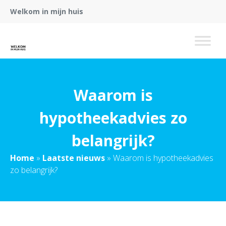
Welkom in mijn huis
Waarom is
hypotheekadvies zo
belangrijk?
Home
»
Laatste nieuws
»
Waarom is hypotheekadvies
zo belangrijk?