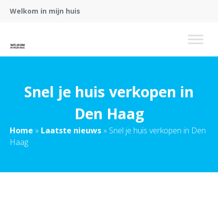
Welkom in mijn huis
Snel je huis verkopen in
Den Haag
Home
»
Laatste nieuws
»
Snel je huis verkopen in Den
Haag