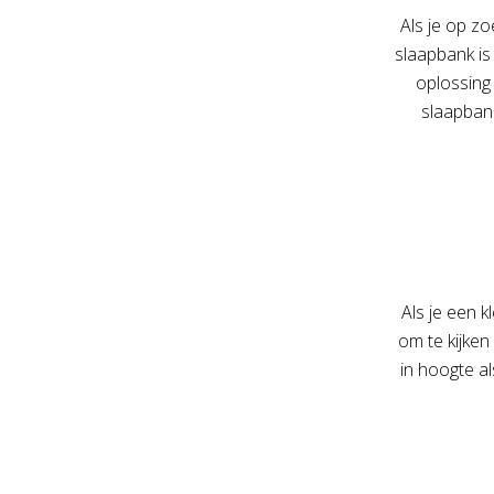
Als je op z
slaapbank is
oplossing
slaapbank
Als je een k
om te kijken
in hoogte al