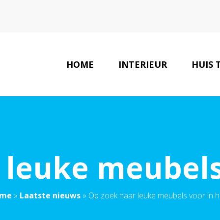
HOME
INTERIEUR
HUIS 
 leuke meubels 
me
»
Laatste nieuws
»
Op zoek naar leuke meubels voor in h