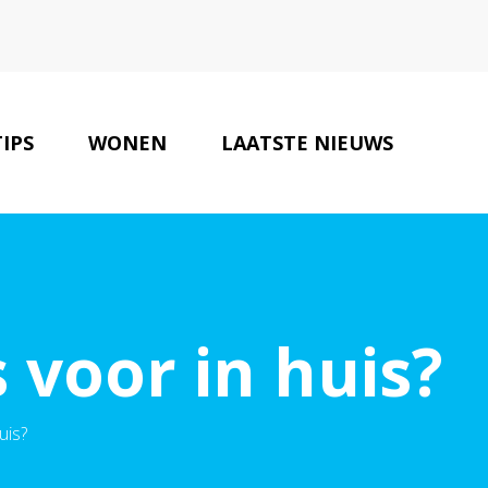
TIPS
WONEN
LAATSTE NIEUWS
ONZE PARTNERS
CONTACT
voor in huis?
uis?