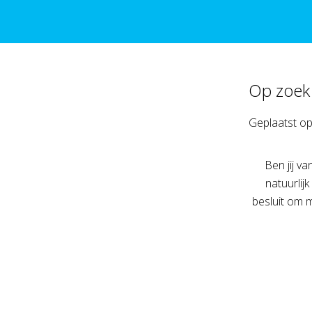
Op zoek 
Geplaatst o
Ben jij v
natuurlij
besluit om m