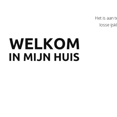
Het is aan t
losse ijs