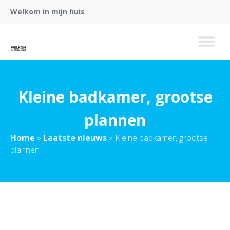
Welkom in mijn huis
Kleine badkamer, grootse
plannen
Home
»
Laatste nieuws
»
Kleine badkamer, grootse
plannen