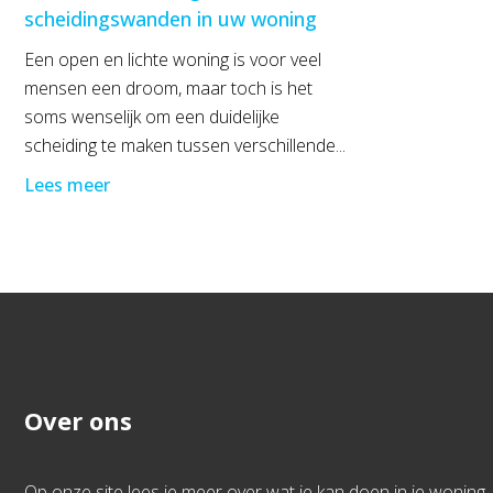
scheidingswanden in uw woning
Een open en lichte woning is voor veel
mensen een droom, maar toch is het
soms wenselijk om een duidelijke
scheiding te maken tussen verschillende...
Lees meer
Over ons
Op onze site lees je meer over wat je kan doen in je woning