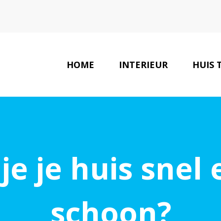
HOME
INTERIEUR
HUIS 
e je huis snel e
schoon?