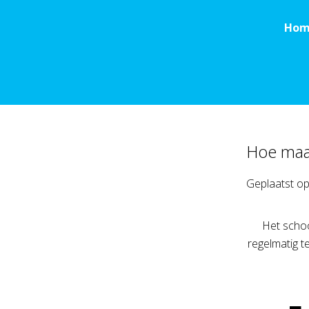
Hom
Hoe maak
Geplaatst o
Het schoo
regelmatig t