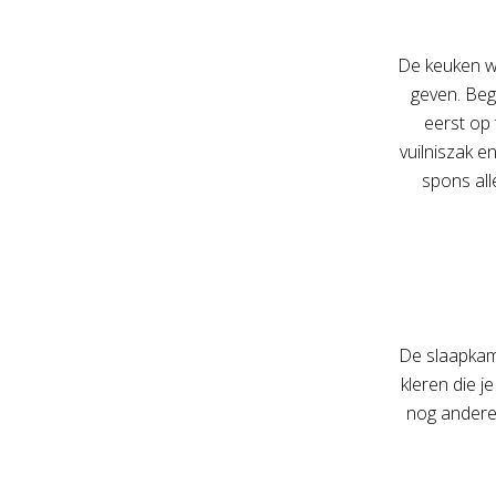
De keuken wo
geven. Beg
eerst op 
vuilniszak e
spons all
De slaapkam
kleren die j
nog andere 