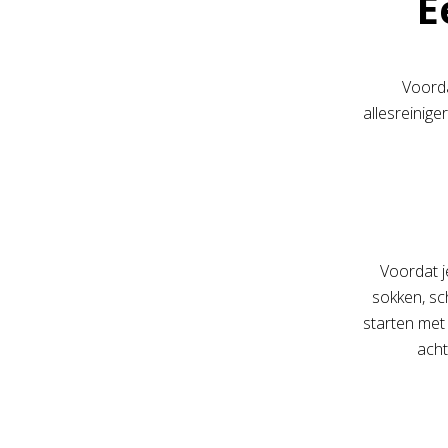
E
Voorda
allesreinige
Voordat j
sokken, sc
starten met 
acht