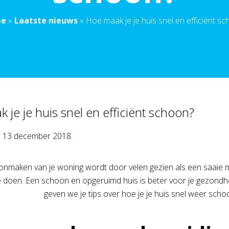
e
»
Laatste nieuws
»
Hoe maak je je huis snel en efficiënt s
 je je huis snel en efficiënt schoon?
p
13 december 2018
nmaken van je woning wordt door velen gezien als een saaie maa
e doen. Een schoon en opgeruimd huis is beter voor je gezondhe
geven we je tips over hoe je je huis snel weer schoon 