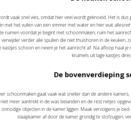
rdt vaak snel vies, omdat hier veel wordt geknoeid. Het is d
in met het vullen van een emmer met water en hier wat allesrein
te ruimen voordat je begint met schoonmaken; ruim het aanrech
n verwijder verder alle spullen die niet thuishoren in de keuken,
e kastjes schoon en neem je het aanrecht af. Na afloop haal je 
kruimels uit lage kastjes dir
De bovenverdieping 
er schoonmaken gaat vaak wat sneller dan de andere kamers, om
e niet meer aantrekt in de was belanden en de rest netjes opgevo
onnodige objecten in de kamer liggen. Maak vervolgens je bed 
slaapkamer af door de kamer grondig te stofzuigen; verg