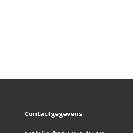
Contactgegevens
Via info @ welkominmijnhuis.nl neem je