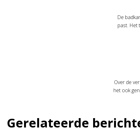
De badkame
past. Het 
Over de ver
het ook geno
Gerelateerde bericht