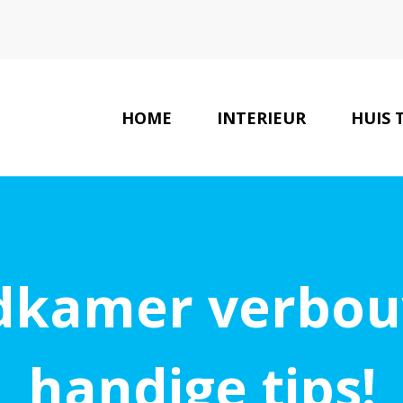
HOME
INTERIEUR
HUIS 
adkamer verbou
handige tips!