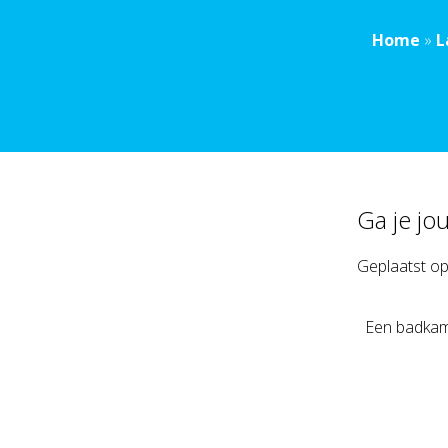
Home
»
L
Ga je jo
Geplaatst o
Een badkame