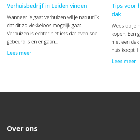
Verhuisbedrijf in Leiden vinden
Tips voor 
dak
Wanneer je gaat verhuizen wil je natuurlijk
dat dit zo vlekkeloos mogelijk gaat.
Wees op je h
Verhuizen is echter niet iets dat even snel
kopen. Een 
gebeurd is en er gaan...
met een dak 
huis koopt. H
Lees meer
Lees meer
Over ons