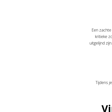
Een zachte 
kritieke 
uitgelijnd z
Tijdens j
Vi