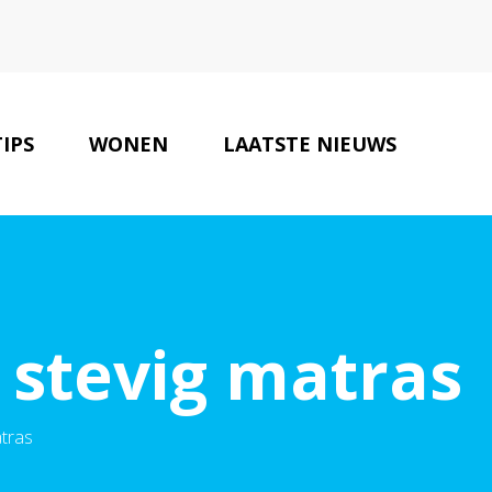
TIPS
WONEN
LAATSTE NIEUWS
ONZE PARTNERS
CONTACT
 stevig matras
atras