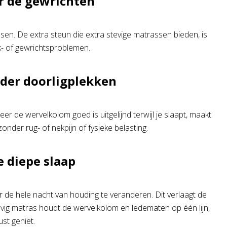
r de gewrichten
n. De extra steun die extra stevige matrassen bieden, is
k- of gewrichtsproblemen.
der doorligplekken
r de wervelkolom goed is uitgelijnd terwijl je slaapt, maakt
nder rug- of nekpijn of fysieke belasting.
e diepe slaap
 de hele nacht van houding te veranderen. Dit verlaagt de
stevig matras houdt de wervelkolom en ledematen op één lijn,
st geniet.