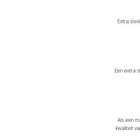
Extra stev
Een extra s
Als een ma
kwaliteit v