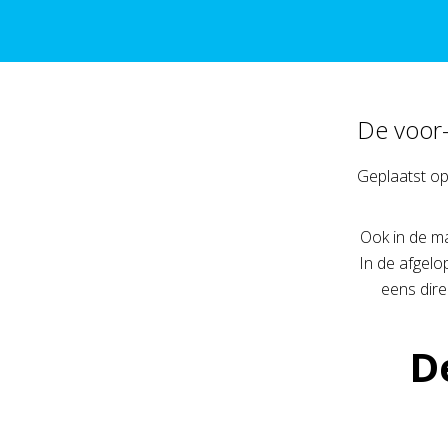
De voor-
Geplaatst o
Ook in de ma
In de afgelo
eens dire
D