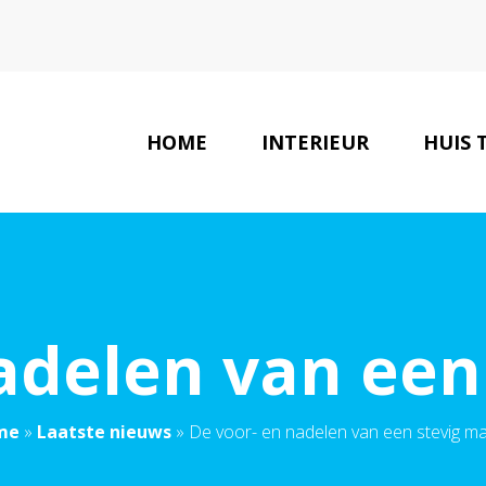
HOME
INTERIEUR
HUIS 
adelen van een
me
»
Laatste nieuws
»
De voor- en nadelen van een stevig m