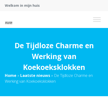
Welkom in mijn huis
De Tijdloze Charme en
Werking van
Koekoeksklokken
Home
»
Laatste nieuws
»
De Tijdloze Charme en
Werking van Koekoeksklokken